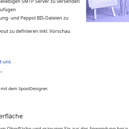
 beliebigen SMTP Server zu versenden
zufügen
g- und Peppol BIS-Dateien zu
out zu definieren inkl. Vorschau
t uns
s"
s mit dem SpoolDesigner.
erfläche
schen Oberfläche und erzeugen Sie aus der Anwendung hera