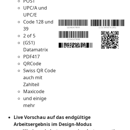
POST
UPC/A und
UPC/E
Code 128 und
39
2 of 5
(GS1)
Datamatrix
PDF417
QRCode
Swiss QR Code
auch mit
Zahlteil
Maxicode
und einige
mehr
Live Vorschau auf das endgültige
Arbeitsergebnis im Design-Modus