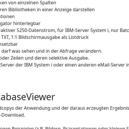
ken von einzelnen Spalten
en Bibliotheken in einer Anzeige darstellen
ationen
gator hinterlegbar
ktiver 5250-Datenstrom, für IBM-Server System i, nur Batc
 TXT, 1:1 Bildschirmausgabe als Listdruck
insetzbar
darf was sehen und in der Abfrage verändern.
oder Zeilen und deren selektive Ausgabe.
Server der IBM System i oder einen anderen eMail-Server 
tabaseViewer
rdcopys der Anwendung und der daraus erzeugten Ergebnis
F-Download.
gen Beispielen (z.B. Bildern, Präsentationen oder kleinen F