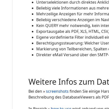
Unterselektionen durch direktes Anklic
Beliebig viele Informationen aus mehrer
Mehrzeilige Anzeigen für mehr Inform
Beliebig verschiedene Anzeigen im Navi
Kein QUERY mehr notwendig, kein intera
Exportausgabe als PDF, XLS, HTML, CSV,
Eigene vordefinierte Filter individuell e
Berechtigungssteuerung: Welcher User 
Markierung von Teilbereichen, Spalten 
Direkter eMail Versand über den SMTP-
Weitere Infos zum Da
Bei den »
screenshots
finden Sie einige Ha
Beschreibung des DatabaseViewers als PD
In Bereich »
how to use
wird anhand von eini