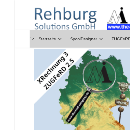
">
Startseite
SpoolDesigner
ZUGFeRD