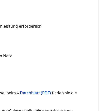
hleistung erforderlich
im Netz
se, beim »
Datenblatt (PDF)
finden sie die
ilmen) dargestellt, wie das Arbeiten mit