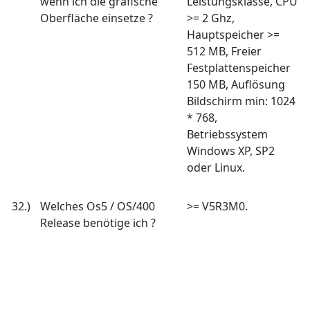
wenn ich die grafische
Leistungsklasse, CPU
Oberfläche einsetze ?
>= 2 Ghz,
Hauptspeicher >=
512 MB, Freier
Festplattenspeicher
150 MB, Auflösung
Bildschirm min: 1024
* 768,
Betriebssystem
Windows XP, SP2
oder Linux.
32.)
Welches Os5 / OS/400
>= V5R3M0.
Release benötige ich ?