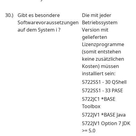
30.)
Gibt es besondere
Die mit jeder
Softwarevoraussetzungen
Betriebssystem
auf dem System i ?
Version mit
gelieferten
Lizenzprogramme
(somit entstehen
keine zusätzlichen
Kosten) müssen
installiert sein:
5722SS1 - 30 QShell
5722SS1 - 33 PASE
5722JC1 *BASE
Toolbox
5722JV1 *BASE Java
5722JV1 Option 7 JDK
>= 5.0