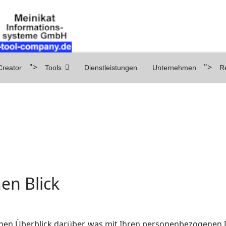
">
">
reator
Tools
Dienstleistungen
Unternehmen
R
en Blick
hen Überblick darüber, was mit Ihren personenbezogenen D