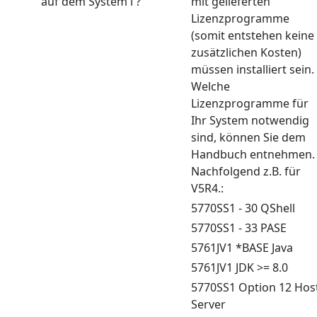
auf dem System i ?
mit gelieferten
Lizenzprogramme
(somit entstehen keine
zusätzlichen Kosten)
müssen installiert sein.
Welche
Lizenzprogramme für
Ihr System notwendig
sind, können Sie dem
Handbuch entnehmen.
Nachfolgend z.B. für
V5R4.:
5770SS1 - 30 QShell
5770SS1 - 33 PASE
5761JV1 *BASE Java
5761JV1 JDK >= 8.0
5770SS1 Option 12 Hos
Server