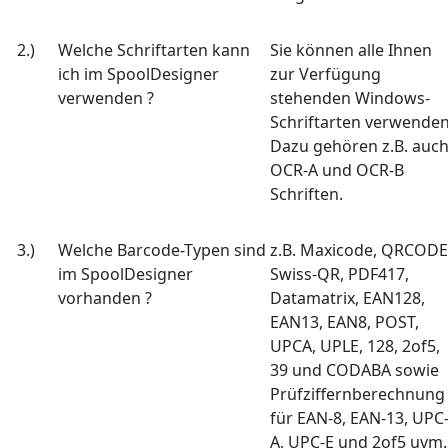
2.)
Welche Schriftarten kann
Sie können alle Ihnen
ich im SpoolDesigner
zur Verfügung
verwenden ?
stehenden Windows-
Schriftarten verwenden
Dazu gehören z.B. auc
OCR-A und OCR-B
Schriften.
3.)
Welche Barcode-Typen sind
z.B. Maxicode, QRCODE
im SpoolDesigner
Swiss-QR, PDF417,
vorhanden ?
Datamatrix, EAN128,
EAN13, EAN8, POST,
UPCA, UPLE, 128, 2of5,
39 und CODABA sowie
Prüfziffernberechnung
für EAN-8, EAN-13, UPC
A, UPC-E und 2of5 uvm.