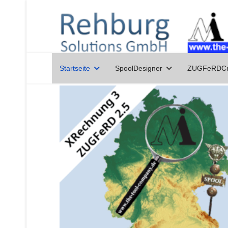
Startseite
SpoolDesigner
ZUGFeRDCr