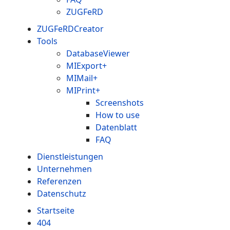
ZUGFeRD
ZUGFeRDCreator
Tools
DatabaseViewer
MIExport+
MIMail+
MIPrint+
Screenshots
How to use
Datenblatt
FAQ
Dienstleistungen
Unternehmen
Referenzen
Datenschutz
Startseite
404